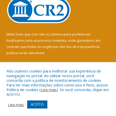
Muito mais que
criar site
ou
sistema para prefeituras
!
Realizamos uma
assessoria
completa, onde garantimos em
contrato que todas as exigências das
leis de transparência
pública
serão atendidas.
Conheça o
PNTP
e o
Radar da Transparência Pública
Nós usamos cookies para melhorar sua experiência de
navegação no portal. Ao utilizar nosso portal, você
concorda com a política de monitoramento de cookies.
Para ter mais informações sobre como isso é feito, acesse
Política de cookies (
Leia mais
). Se você concorda, clique em
Todos os direitos reservados a Câmara Municipal de Soure.
ACEITO.
Mapa do Site
Acessar Área Administrativa
ACEITO
Leia mais
Acessar Webmail