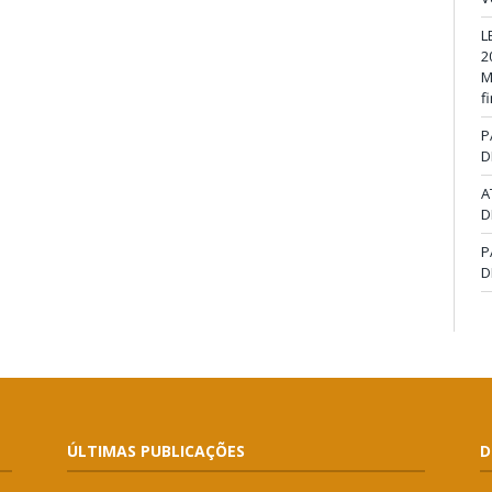
L
2
M
f
P
D
A
D
P
D
ÚLTIMAS PUBLICAÇÕES
D