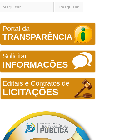
Portal da
TRANSPARÊNCIA
Solicitar
INFORMAÇÕES
Editais e Contratos de
LICITAÇÕES