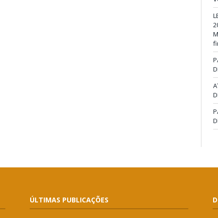
L
2
M
f
P
D
A
D
P
D
ÚLTIMAS PUBLICAÇÕES
D