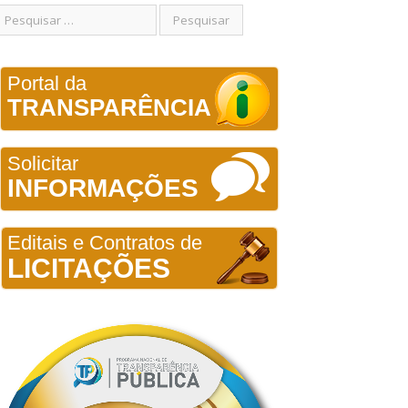
Portal da
TRANSPARÊNCIA
Solicitar
INFORMAÇÕES
Editais e Contratos de
LICITAÇÕES