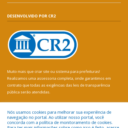
DESENVOLVIDO POR CR2
Muito mais que
criar site
ou
sistema para prefeituras
!
Realizamos uma
assessoria
completa, onde garantimos em
contrato que todas as exigências das
leis de transparência
pública
serão atendidas.
Conheça o
PNTP
e o
Radar da Transparência Pública
Nós usamos cookies para melhorar sua experiência de
navegação no portal. Ao utilizar nosso portal, você
concorda com a política de monitoramento de cookies.
Para ter mais informações sobre como isso é feito, acesse