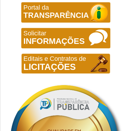
Portal da
TRANSPARÊNCIA
Solicitar
INFORMAÇÕES
Editais e Contratos de
LICITAÇÕES