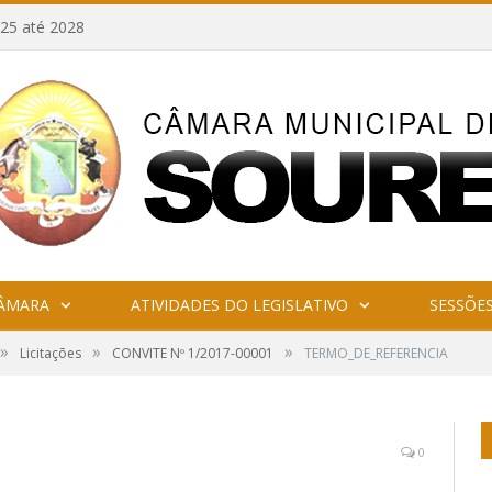
25 até 2028
CÂMARA
ATIVIDADES DO LEGISLATIVO
SESSÕE
»
»
»
Licitações
CONVITE Nº 1/2017-00001
TERMO_DE_REFERENCIA
0