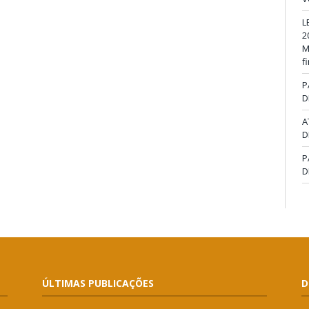
L
2
M
f
P
D
A
D
P
D
ÚLTIMAS PUBLICAÇÕES
D