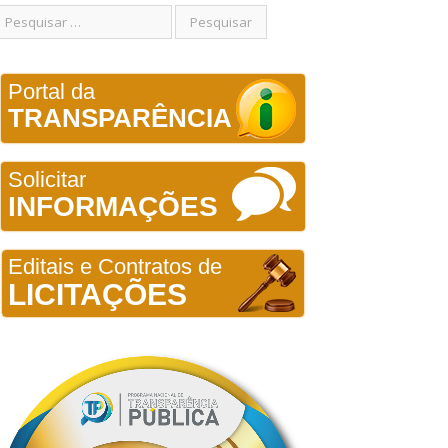
Portal da
TRANSPARÊNCIA
Solicitar
INFORMAÇÕES
Editais e Contratos de
LICITAÇÕES