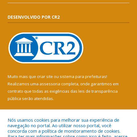
DESENVOLVIDO POR CR2
Muito mais que
criar site
ou
sistema para prefeituras
!
Realizamos uma
assessoria
completa, onde garantimos em
contrato que todas as exigências das
leis de transparência
pública
serão atendidas.
Conheça o
PNTP
e o
Radar da Transparência Pública
Nós usamos cookies para melhorar sua experiência de
navegação no portal. Ao utilizar nosso portal, você
concorda com a política de monitoramento de cookies.
Para ter mais informações sobre como isso é feito, acesse