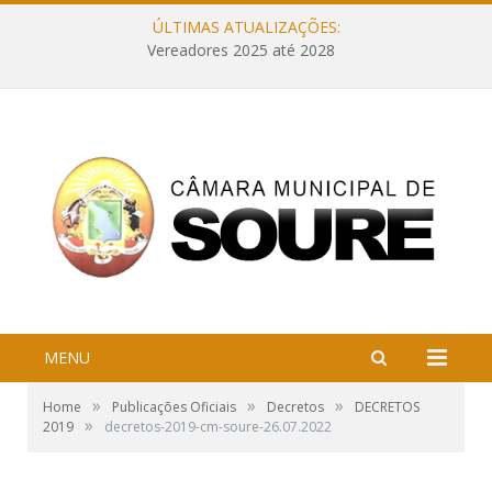
ÚLTIMAS ATUALIZAÇÕES:
Vereadores 2025 até 2028
MENU
»
»
»
Home
Publicações Oficiais
Decretos
DECRETOS
»
2019
decretos-2019-cm-soure-26.07.2022