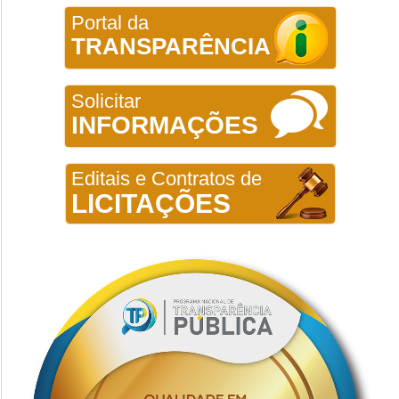
Portal da
TRANSPARÊNCIA
Solicitar
INFORMAÇÕES
Editais e Contratos de
LICITAÇÕES