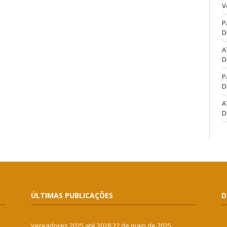
V
P
D
A
D
P
D
A
D
ÚLTIMAS PUBLICAÇÕES
D
Vereadores 2025 até 2028
22 de maio de 2025