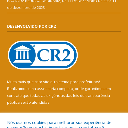
PAUTA DA REUNIÃO ORDINÁRIA, DE 11 DE DEZEMBRO DE 2023
11
de dezembro de 2023
DESENVOLVIDO POR CR2
Muito mais que
criar site
ou
sistema para prefeituras
!
Realizamos uma
assessoria
completa, onde garantimos em
contrato que todas as exigências das
leis de transparência
pública
serão atendidas.
Conheça o
PNTP
e o
Radar da Transparência Pública
Nós usamos cookies para melhorar sua experiência de
navegação no portal. Ao utilizar nosso portal, você