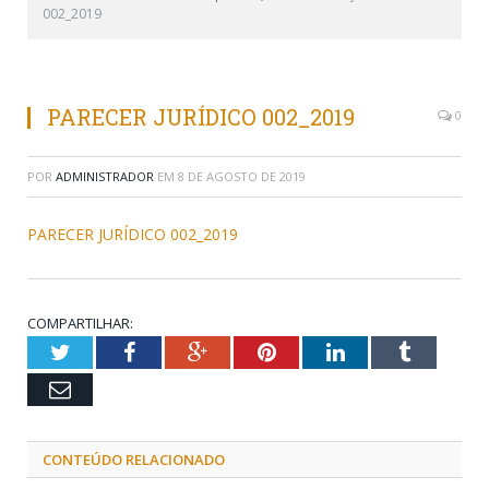
002_2019
PARECER JURÍDICO 002_2019
0
POR
ADMINISTRADOR
EM
8 DE AGOSTO DE 2019
PARECER JURÍDICO 002_2019
COMPARTILHAR:
Twitter
Facebook
Google+
Pinterest
LinkedIn
Tumblr
Email
CONTEÚDO RELACIONADO