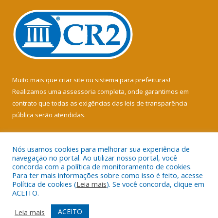
Muito mais que
criar site
ou
sistema para prefeituras
!
Realizamos uma
assessoria
completa, onde garantimos em
contrato que todas as exigências das
leis de transparência
pública
serão atendidas.
Conheça o
PNTP
e o
Radar da Transparência Pública
Nós usamos cookies para melhorar sua experiência de
navegação no portal. Ao utilizar nosso portal, você
concorda com a política de monitoramento de cookies.
Para ter mais informações sobre como isso é feito, acesse
Política de cookies (
Leia mais
). Se você concorda, clique em
Todos os direitos reservados a Câmara Municipal de Soure.
ACEITO.
Mapa do Site
Acessar Área Administrativa
ACEITO
Leia mais