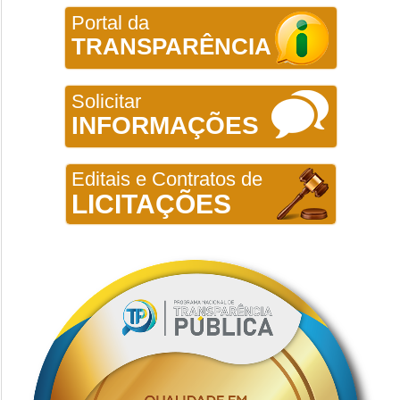
Portal da
TRANSPARÊNCIA
Solicitar
INFORMAÇÕES
Editais e Contratos de
LICITAÇÕES