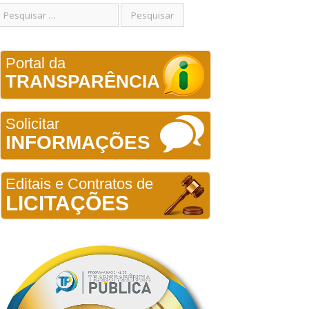
Portal da
TRANSPARÊNCIA
Solicitar
INFORMAÇÕES
Editais e Contratos de
LICITAÇÕES