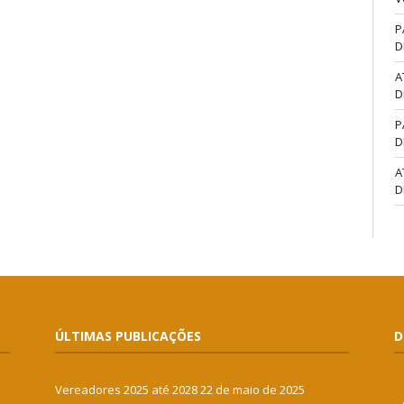
P
D
A
D
P
D
A
D
ÚLTIMAS PUBLICAÇÕES
D
Vereadores 2025 até 2028
22 de maio de 2025