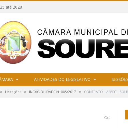
25 até 2028
CÂMARA
ATIVIDADES DO LEGISLATIVO
SESSÕE
»
»
»
Licitações
INEXIGIBILIDADE Nº 005/2017
CONTRATO – ASPEC – SOU
0