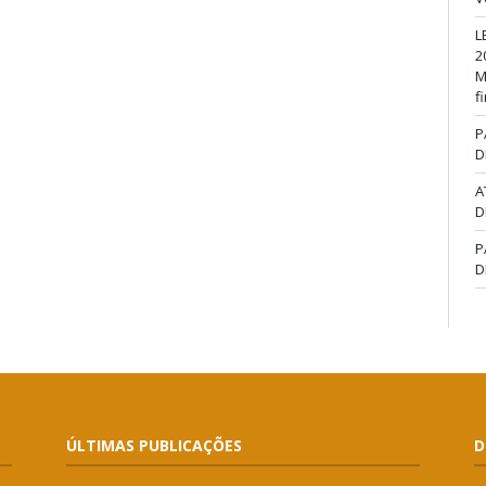
L
2
M
f
P
D
A
D
P
D
ÚLTIMAS PUBLICAÇÕES
D