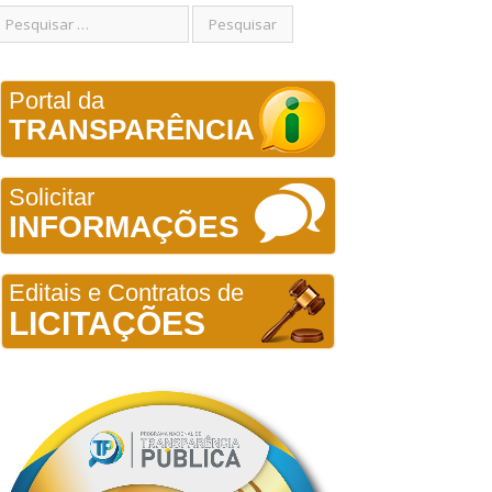
Portal da
TRANSPARÊNCIA
Solicitar
INFORMAÇÕES
Editais e Contratos de
LICITAÇÕES