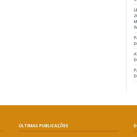
L
2
M
f
P
D
A
D
P
D
ÚLTIMAS PUBLICAÇÕES
D