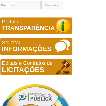
Portal da
TRANSPARÊNCIA
Solicitar
INFORMAÇÕES
Editais e Contratos de
LICITAÇÕES