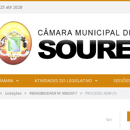
25 até 2028
CÂMARA
ATIVIDADES DO LEGISLATIVO
SESSÕE
»
»
»
Licitações
INEXIGIBILIDADE Nº 006/2017
PROCESSO ADM (1)
0