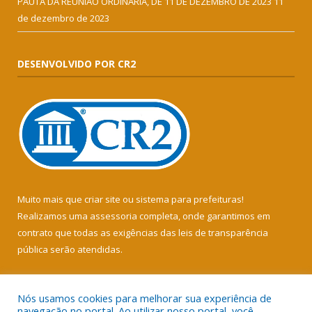
PAUTA DA REUNIÃO ORDINÁRIA, DE 11 DE DEZEMBRO DE 2023
11
de dezembro de 2023
DESENVOLVIDO POR CR2
Muito mais que
criar site
ou
sistema para prefeituras
!
Realizamos uma
assessoria
completa, onde garantimos em
contrato que todas as exigências das
leis de transparência
pública
serão atendidas.
Conheça o
PNTP
e o
Radar da Transparência Pública
Nós usamos cookies para melhorar sua experiência de
navegação no portal. Ao utilizar nosso portal, você