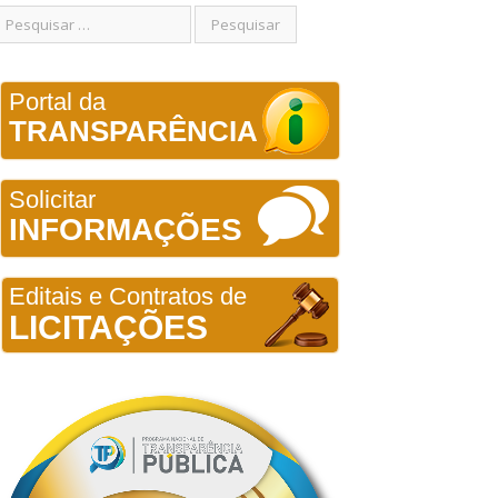
Portal da
TRANSPARÊNCIA
Solicitar
INFORMAÇÕES
Editais e Contratos de
LICITAÇÕES