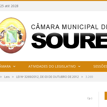
25 até 2028
CÂMARA
ATIVIDADES DO LEGISLATIVO
SESSÕE
»
»
»
Leis
LEI Nº 3269/2012, DE 03 DE OUTUBRO DE 2012
3.269
0