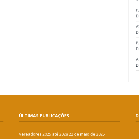
P
D
A
D
P
D
A
D
ÚLTIMAS PUBLICAÇÕES
D
Vereadores 2025 até 2028
22 de maio de 2025