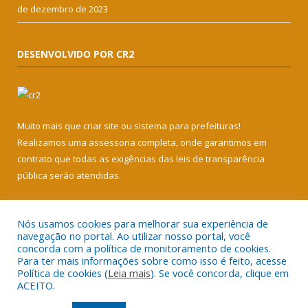
de dezembro de 2023
DESENVOLVIDO POR CR2
Muito mais que
criar site
ou
sistema para prefeituras
!
Realizamos uma
assessoria
completa, onde garantimos em
contrato que todas as exigências das
leis de transparência
pública
serão atendidas.
Conheça o
PNTP
e o
Radar da Transparência Pública
Nós usamos cookies para melhorar sua experiência de
navegação no portal. Ao utilizar nosso portal, você
concorda com a política de monitoramento de cookies.
Para ter mais informações sobre como isso é feito, acesse
Política de cookies (
Leia mais
). Se você concorda, clique em
Todos os direitos reservados a Câmara Municipal de Soure.
ACEITO.