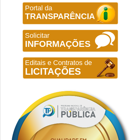
Portal da
TRANSPARÊNCIA
Solicitar
INFORMAÇÕES
Editais e Contratos de
LICITAÇÕES