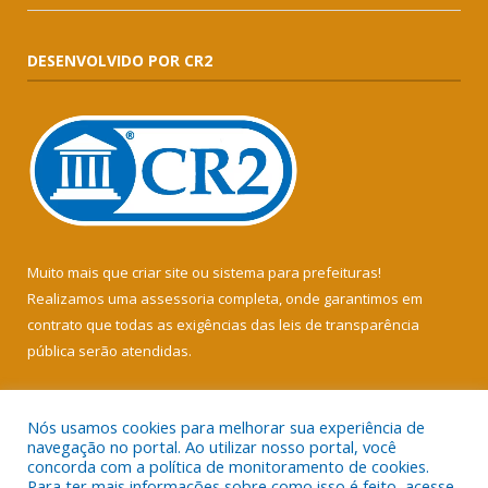
DESENVOLVIDO POR CR2
Muito mais que
criar site
ou
sistema para prefeituras
!
Realizamos uma
assessoria
completa, onde garantimos em
contrato que todas as exigências das
leis de transparência
pública
serão atendidas.
Conheça o
PNTP
e o
Radar da Transparência Pública
Nós usamos cookies para melhorar sua experiência de
navegação no portal. Ao utilizar nosso portal, você
concorda com a política de monitoramento de cookies.
Para ter mais informações sobre como isso é feito, acesse