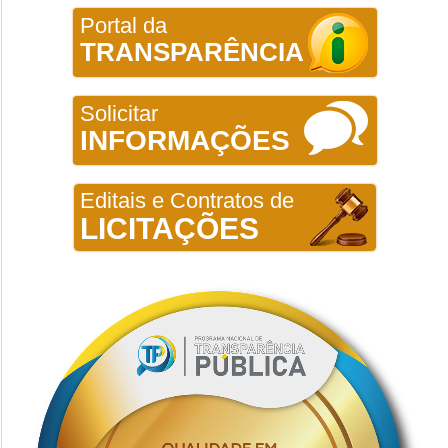
Portal da
TRANSPARÊNCIA
Solicitar
INFORMAÇÕES
Editais e Contratos de
LICITAÇÕES