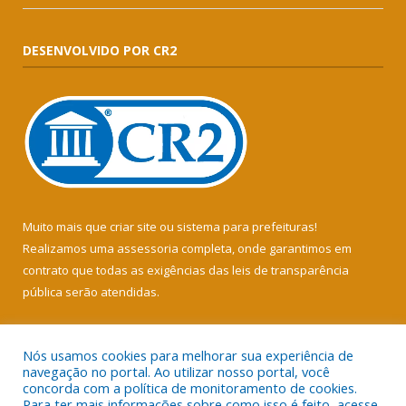
DESENVOLVIDO POR CR2
Muito mais que
criar site
ou
sistema para prefeituras
!
Realizamos uma
assessoria
completa, onde garantimos em
contrato que todas as exigências das
leis de transparência
pública
serão atendidas.
Conheça o
PNTP
e o
Radar da Transparência Pública
Nós usamos cookies para melhorar sua experiência de
navegação no portal. Ao utilizar nosso portal, você
concorda com a política de monitoramento de cookies.
Para ter mais informações sobre como isso é feito, acesse