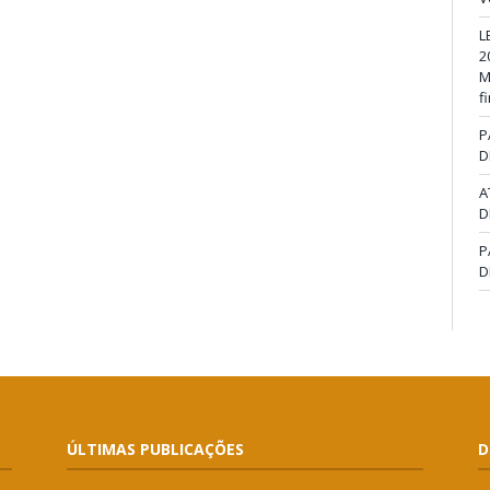
L
2
M
f
P
D
A
D
P
D
ÚLTIMAS PUBLICAÇÕES
D