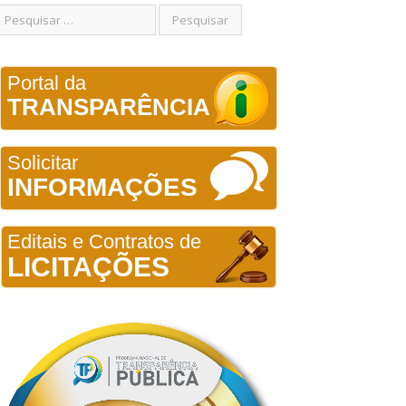
Portal da
TRANSPARÊNCIA
Solicitar
INFORMAÇÕES
Editais e Contratos de
LICITAÇÕES