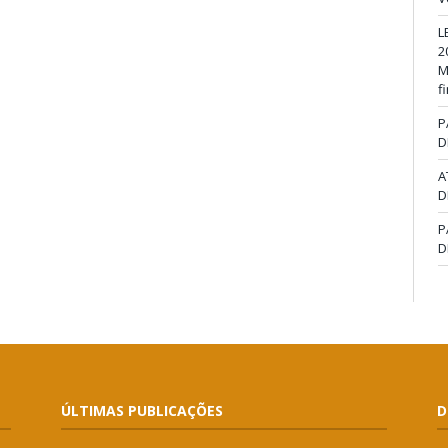
L
2
M
f
P
D
A
D
P
D
ÚLTIMAS PUBLICAÇÕES
D