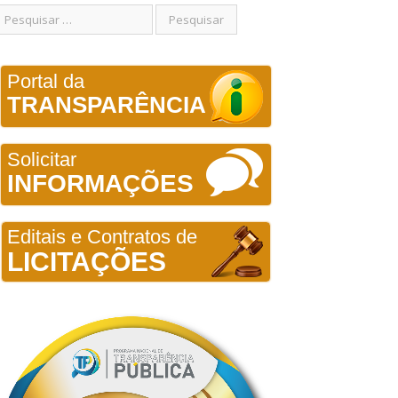
Portal da
TRANSPARÊNCIA
Solicitar
INFORMAÇÕES
Editais e Contratos de
LICITAÇÕES