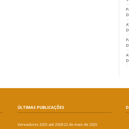
P
D
A
D
P
D
A
D
ÚLTIMAS PUBLICAÇÕES
D
Vereadores 2025 até 2028
22 de maio de 2025