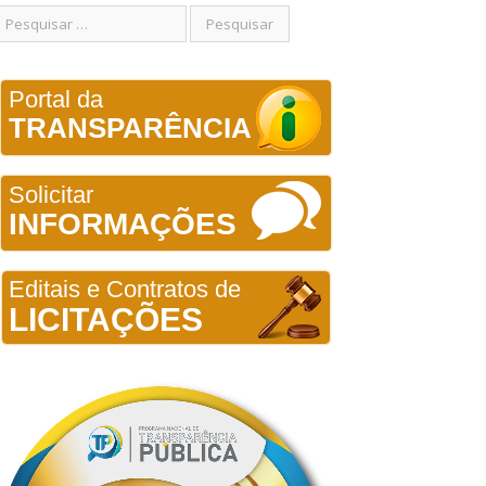
Portal da
TRANSPARÊNCIA
Solicitar
INFORMAÇÕES
Editais e Contratos de
LICITAÇÕES