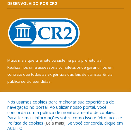
DESENVOLVIDO POR CR2
Muito mais que
criar site
ou
sistema para prefeituras
!
Realizamos uma
assessoria
completa, onde garantimos em
contrato que todas as exigências das
leis de transparência
pública
serão atendidas.
Conheça o
PNTP
e o
Radar da Transparência Pública
Nós usamos cookies para melhorar sua experiência de
navegação no portal. Ao utilizar nosso portal, você
concorda com a política de monitoramento de cookies.
Para ter mais informações sobre como isso é feito, acesse
Política de cookies (
Leia mais
). Se você concorda, clique em
Todos os direitos reservados a Câmara Municipal de Soure.
ACEITO.