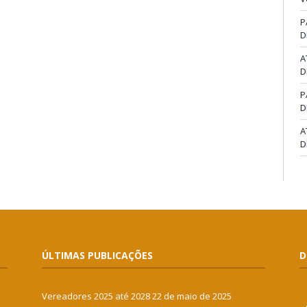
P
D
A
D
P
D
A
D
ÚLTIMAS PUBLICAÇÕES
D
Vereadores 2025 até 2028
22 de maio de 2025