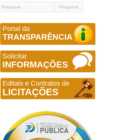
Portal da
TRANSPARÊNCIA
Solicitar
INFORMAÇÕES
Editais e Contratos de
LICITAÇÕES