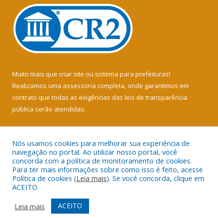
Muito mais que
criar site
ou
sistema para prefeituras
!
Realizamos uma
assessoria
completa, onde garantimos em
contrato que todas as exigências das
leis de transparência
pública
serão atendidas.
Conheça o
PNTP
e o
Radar da Transparência Pública
Nós usamos cookies para melhorar sua experiência de
navegação no portal. Ao utilizar nosso portal, você
concorda com a política de monitoramento de cookies.
Para ter mais informações sobre como isso é feito, acesse
Política de cookies (
Leia mais
). Se você concorda, clique em
Todos os direitos reservados a Câmara Municipal de Soure.
ACEITO.
Mapa do Site
Acessar Área Administrativa
ACEITO
Leia mais
Acessar Webmail