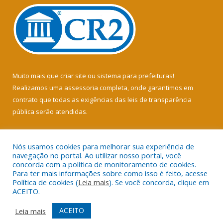
Muito mais que
criar site
ou
sistema para prefeituras
!
Realizamos uma
assessoria
completa, onde garantimos em
contrato que todas as exigências das
leis de transparência
pública
serão atendidas.
Conheça o
PNTP
e o
Radar da Transparência Pública
Nós usamos cookies para melhorar sua experiência de
navegação no portal. Ao utilizar nosso portal, você
concorda com a política de monitoramento de cookies.
Para ter mais informações sobre como isso é feito, acesse
Política de cookies (
Leia mais
). Se você concorda, clique em
Todos os direitos reservados a Câmara Municipal de Soure.
ACEITO.
Mapa do Site
Acessar Área Administrativa
ACEITO
Leia mais
Acessar Webmail