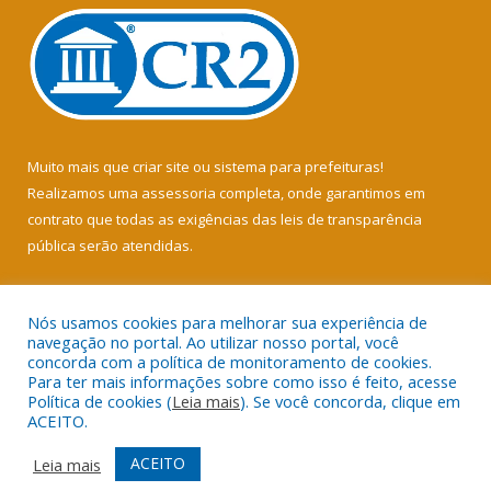
Muito mais que
criar site
ou
sistema para prefeituras
!
Realizamos uma
assessoria
completa, onde garantimos em
contrato que todas as exigências das
leis de transparência
pública
serão atendidas.
Conheça o
PNTP
e o
Radar da Transparência Pública
Nós usamos cookies para melhorar sua experiência de
navegação no portal. Ao utilizar nosso portal, você
concorda com a política de monitoramento de cookies.
Para ter mais informações sobre como isso é feito, acesse
Política de cookies (
Leia mais
). Se você concorda, clique em
Todos os direitos reservados a Câmara Municipal de Soure.
ACEITO.
Mapa do Site
Acessar Área Administrativa
ACEITO
Leia mais
Acessar Webmail