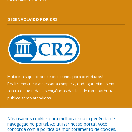
de dezembro de 2023
DESENVOLVIDO POR CR2
Muito mais que
criar site
ou
sistema para prefeituras
!
Realizamos uma
assessoria
completa, onde garantimos em
contrato que todas as exigências das
leis de transparência
pública
serão atendidas.
Conheça o
PNTP
e o
Radar da Transparência Pública
Nós usamos cookies para melhorar sua experiência de
navegação no portal. Ao utilizar nosso portal, você
concorda com a política de monitoramento de cookies.