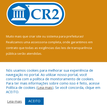
Muito mais que
criar site
ou
sistema para prefeituras
!
Realizamos uma
assessoria
completa, onde garantimos em
contrato que todas as exigências das
leis de transparência
pública
serão atendidas.
Conheça o
PNTP
e o
Radar da Transparência Pública
Nós usamos cookies para melhorar sua experiência de
navegação no portal. Ao utilizar nosso portal, você
concorda com a política de monitoramento de cookies.
Para ter mais informações sobre como isso é feito, acesse
Política de cookies (
Leia mais
). Se você concorda, clique em
Todos os direitos reservados a Câmara Municipal de Soure.
ACEITO.
Mapa do Site
Acessar Área Administrativa
ACEITO
Leia mais
Acessar Webmail