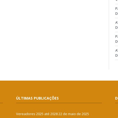
P
D
A
D
P
D
A
D
ÚLTIMAS PUBLICAÇÕES
D
Vereadores 2025 até 2028
22 de maio de 2025