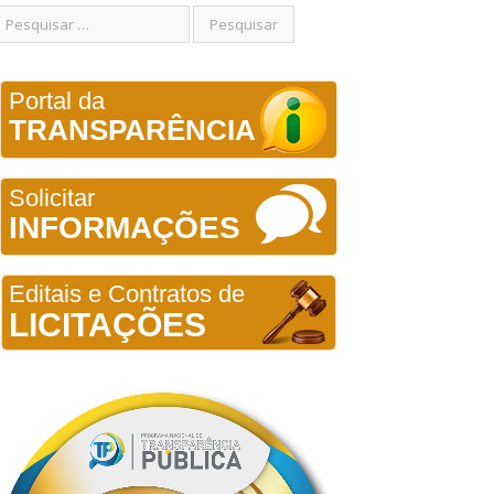
Portal da
TRANSPARÊNCIA
Solicitar
INFORMAÇÕES
Editais e Contratos de
LICITAÇÕES