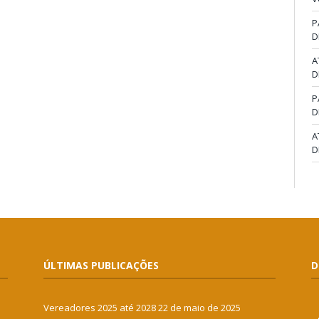
P
D
A
D
P
D
A
D
ÚLTIMAS PUBLICAÇÕES
D
Vereadores 2025 até 2028
22 de maio de 2025