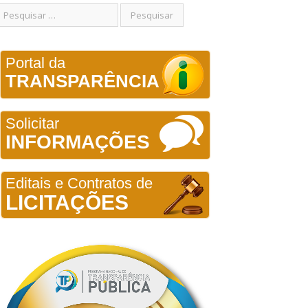
Portal da
TRANSPARÊNCIA
Solicitar
INFORMAÇÕES
Editais e Contratos de
LICITAÇÕES