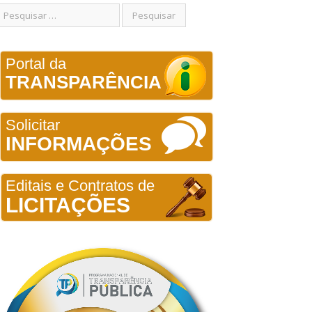
Portal da
TRANSPARÊNCIA
Solicitar
INFORMAÇÕES
Editais e Contratos de
LICITAÇÕES