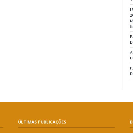
L
2
M
f
P
D
A
D
P
D
ÚLTIMAS PUBLICAÇÕES
D