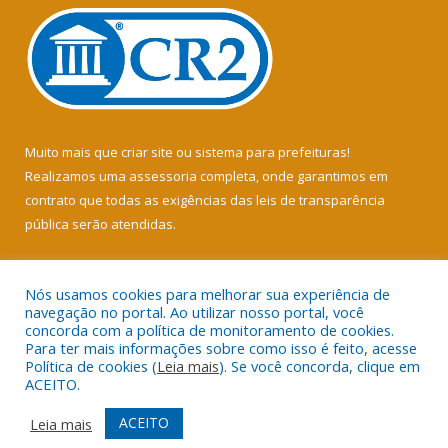
Muito mais que
criar site
ou
sistema para prefeituras
!
Realizamos uma
assessoria
completa, onde garantimos em
contrato que todas as exigências das
leis de transparência
pública
serão atendidas.
Conheça o
PNTP
e o
Radar da Transparência Pública
Nós usamos cookies para melhorar sua experiência de
navegação no portal. Ao utilizar nosso portal, você
concorda com a política de monitoramento de cookies.
Para ter mais informações sobre como isso é feito, acesse
Política de cookies (
Leia mais
). Se você concorda, clique em
Todos os direitos reservados a Câmara Municipal de Soure.
ACEITO.
Mapa do Site
Acessar Área Administrativa
ACEITO
Leia mais
Acessar Webmail