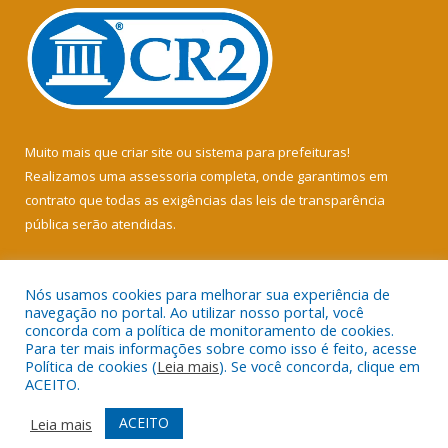
Muito mais que
criar site
ou
sistema para prefeituras
!
Realizamos uma
assessoria
completa, onde garantimos em
contrato que todas as exigências das
leis de transparência
pública
serão atendidas.
Conheça o
PNTP
e o
Radar da Transparência Pública
Nós usamos cookies para melhorar sua experiência de
navegação no portal. Ao utilizar nosso portal, você
concorda com a política de monitoramento de cookies.
Para ter mais informações sobre como isso é feito, acesse
Política de cookies (
Leia mais
). Se você concorda, clique em
Todos os direitos reservados a Câmara Municipal de Soure.
ACEITO.
Mapa do Site
Acessar Área Administrativa
ACEITO
Leia mais
Acessar Webmail