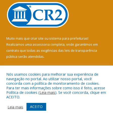
Muito mais que
criar site
ou
sistema para prefeituras
!
Realizamos uma
assessoria
completa, onde garantimos em
contrato que todas as exigências das
leis de transparência
pública
serão atendidas.
Conheça o
PNTP
e o
Radar da Transparência Pública
Nós usamos cookies para melhorar sua experiência de
navegação no portal. Ao utilizar nosso portal, você
concorda com a política de monitoramento de cookies.
Para ter mais informações sobre como isso é feito, acesse
Política de cookies (
Leia mais
). Se você concorda, clique em
Todos os direitos reservados a Câmara Municipal de Soure.
ACEITO.
Mapa do Site
Acessar Área Administrativa
ACEITO
Leia mais
Acessar Webmail