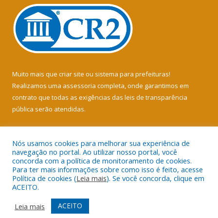
Muito mais que
criar site
ou
sistema para prefeituras
!
Realizamos uma
assessoria
completa, onde garantimos em
contrato que todas as exigências das
leis de transparência
pública
serão atendidas.
Conheça o
PNTP
e o
Radar da Transparência Pública
Nós usamos cookies para melhorar sua experiência de
navegação no portal. Ao utilizar nosso portal, você
concorda com a política de monitoramento de cookies.
Para ter mais informações sobre como isso é feito, acesse
Política de cookies (
Leia mais
). Se você concorda, clique em
Todos os direitos reservados a Câmara Municipal de Soure.
ACEITO.
Mapa do Site
Acessar Área Administrativa
ACEITO
Leia mais
Acessar Webmail