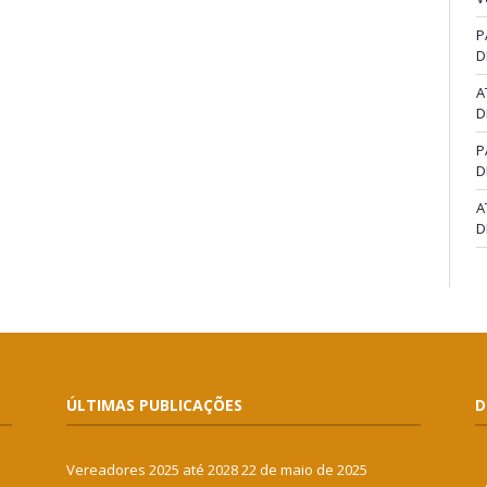
P
D
A
D
P
D
A
D
ÚLTIMAS PUBLICAÇÕES
D
Vereadores 2025 até 2028
22 de maio de 2025