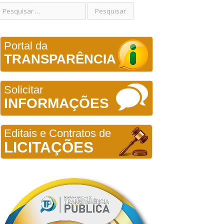
Portal da
TRANSPARÊNCIA
Solicitar
INFORMAÇÕES
Editais e Contratos de
LICITAÇÕES