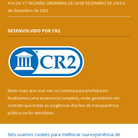
ATA DA 11ª REUNIÃO ORDINÁRIA, DE 04 DE DEZEMBRO DE 2023
4
de dezembro de 2023
DESENVOLVIDO POR CR2
Muito mais que
criar site
ou
sistema para prefeituras
!
Realizamos uma
assessoria
completa, onde garantimos em
contrato que todas as exigências das
leis de transparência
pública
serão atendidas.
Conheça o
PNTP
e o
Radar da Transparência Pública
Nós usamos cookies para melhorar sua experiência de