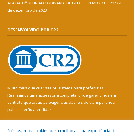
ATA DA 11ª REUNIÃO ORDINÁRIA, DE 04 DE DEZEMBRO DE 2023
4
de dezembro de 2023
DESENVOLVIDO POR CR2
Muito mais que
criar site
ou
sistema para prefeituras
!
Realizamos uma
assessoria
completa, onde garantimos em
contrato que todas as exigências das
leis de transparência
pública
serão atendidas.
Conheça o
PNTP
e o
Radar da Transparência Pública
Nós usamos cookies para melhorar sua experiência de