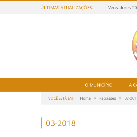
ÚLTIMAS ATUALIZAÇÕES:
Vereadores 20
O MUNICÍPIO
A 
»
»
VOCÊ ESTÁ EM:
Home
Repasses
03-201
03-2018