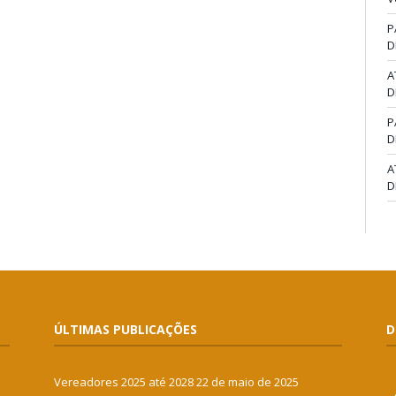
P
D
A
D
P
D
A
D
ÚLTIMAS PUBLICAÇÕES
D
Vereadores 2025 até 2028
22 de maio de 2025