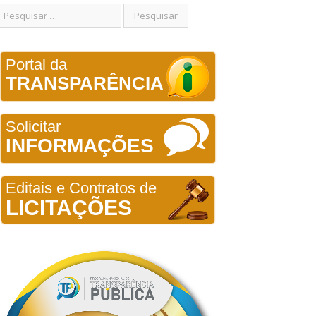
Portal da
TRANSPARÊNCIA
Solicitar
INFORMAÇÕES
Editais e Contratos de
LICITAÇÕES