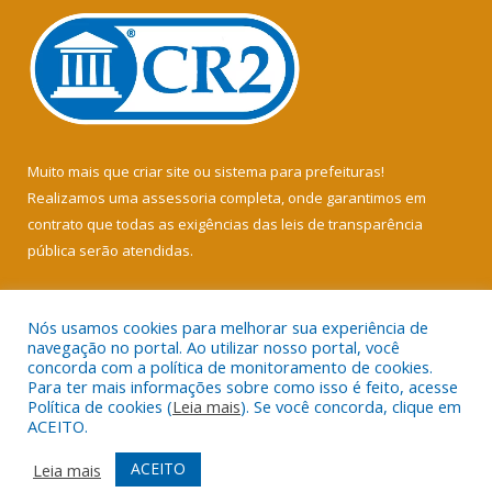
Muito mais que
criar site
ou
sistema para prefeituras
!
Realizamos uma
assessoria
completa, onde garantimos em
contrato que todas as exigências das
leis de transparência
pública
serão atendidas.
Conheça o
PNTP
e o
Radar da Transparência Pública
Nós usamos cookies para melhorar sua experiência de
navegação no portal. Ao utilizar nosso portal, você
concorda com a política de monitoramento de cookies.
Para ter mais informações sobre como isso é feito, acesse
Política de cookies (
Leia mais
). Se você concorda, clique em
Todos os direitos reservados a Câmara Municipal de Soure.
ACEITO.
Mapa do Site
Acessar Área Administrativa
ACEITO
Leia mais
Acessar Webmail