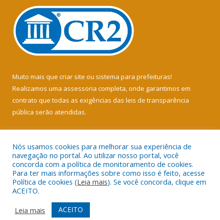
Muito mais que
criar site
ou
sistema para prefeituras
!
Realizamos uma
assessoria
completa, onde garantimos em
contrato que todas as exigências das
leis de transparência
pública
serão atendidas.
Conheça o
PNTP
e o
Radar da Transparência Pública
Nós usamos cookies para melhorar sua experiência de
navegação no portal. Ao utilizar nosso portal, você
concorda com a política de monitoramento de cookies.
Para ter mais informações sobre como isso é feito, acesse
Política de cookies (
Leia mais
). Se você concorda, clique em
Todos os direitos reservados a Câmara Municipal de Soure.
ACEITO.
Mapa do Site
Acessar Área Administrativa
ACEITO
Leia mais
Acessar Webmail