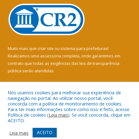
Muito mais que
criar site
ou
sistema para prefeituras
!
Realizamos uma
assessoria
completa, onde garantimos em
contrato que todas as exigências das
leis de transparência
pública
serão atendidas.
Conheça o
PNTP
e o
Radar da Transparência Pública
Nós usamos cookies para melhorar sua experiência de
navegação no portal. Ao utilizar nosso portal, você
concorda com a política de monitoramento de cookies.
Para ter mais informações sobre como isso é feito, acesse
Política de cookies (
Leia mais
). Se você concorda, clique em
Todos os direitos reservados a Câmara Municipal de Soure.
ACEITO.
Mapa do Site
Acessar Área Administrativa
ACEITO
Leia mais
Acessar Webmail