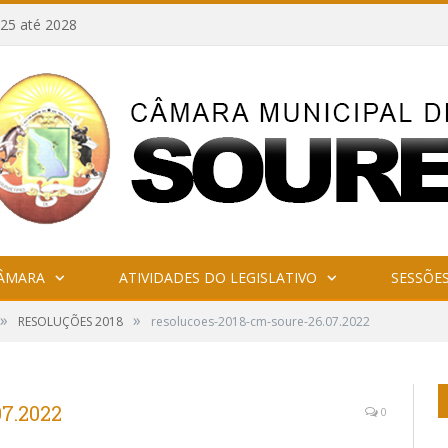
25 até 2028
CÂMARA
ATIVIDADES DO LEGISLATIVO
SESSÕE
»
»
RESOLUÇÕES 2018
resolucoes-2018-cm-soure-26.07.2022
07.2022
0