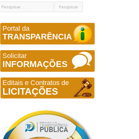
Portal da
TRANSPARÊNCIA
Solicitar
INFORMAÇÕES
Editais e Contratos de
LICITAÇÕES