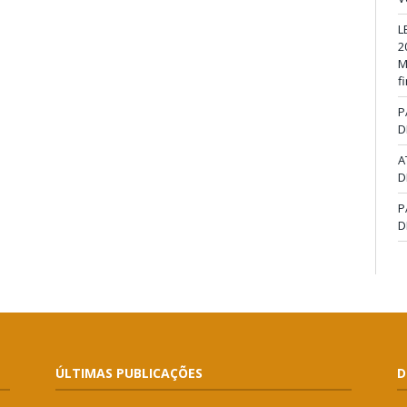
L
2
M
f
P
D
A
D
P
D
ÚLTIMAS PUBLICAÇÕES
D