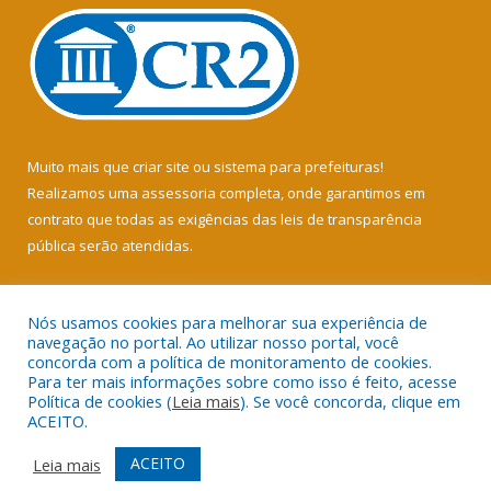
Muito mais que
criar site
ou
sistema para prefeituras
!
Realizamos uma
assessoria
completa, onde garantimos em
contrato que todas as exigências das
leis de transparência
pública
serão atendidas.
Conheça o
PNTP
e o
Radar da Transparência Pública
Nós usamos cookies para melhorar sua experiência de
navegação no portal. Ao utilizar nosso portal, você
concorda com a política de monitoramento de cookies.
Para ter mais informações sobre como isso é feito, acesse
Política de cookies (
Leia mais
). Se você concorda, clique em
Todos os direitos reservados a Câmara Municipal de Soure.
ACEITO.
Mapa do Site
Acessar Área Administrativa
ACEITO
Leia mais
Acessar Webmail