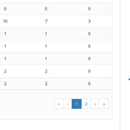
0
0
0
10
7
3
1
1
0
1
1
0
1
1
0
2
2
0
2
2
0
«
‹
1
2
›
»