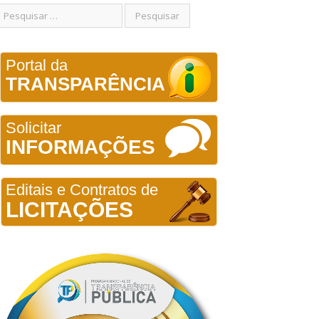
Portal da
TRANSPARÊNCIA
Solicitar
INFORMAÇÕES
Editais e Contratos de
LICITAÇÕES