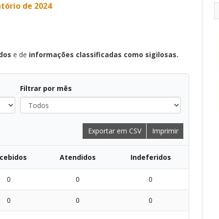
tório de 2024
ados
e de
informações classificadas como sigilosas.
Filtrar por mês
Todos
Exportar em CSV
Imprimir
cebidos
Atendidos
Indeferidos
0
0
0
0
0
0