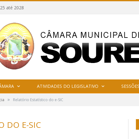
25 até 2028
CÂMARA
ATIVIDADES DO LEGISLATIVO
SESSÕE
»
cia
Relatório Estatístico do e-SIC
O DO E-SIC