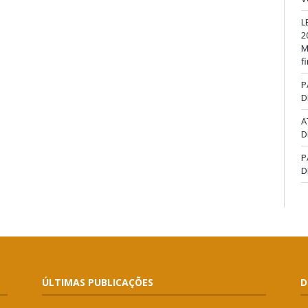
L
2
M
f
P
D
A
D
P
D
ÚLTIMAS PUBLICAÇÕES
D