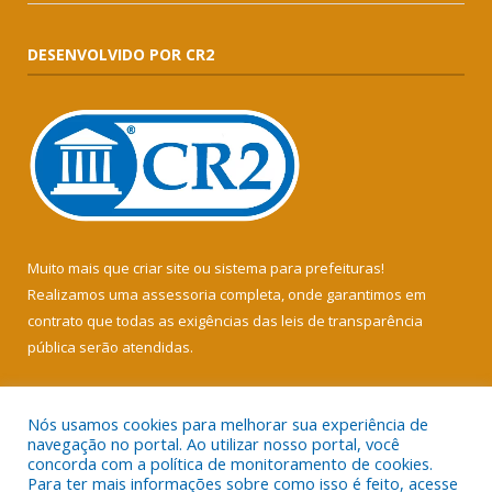
DESENVOLVIDO POR CR2
Muito mais que
criar site
ou
sistema para prefeituras
!
Realizamos uma
assessoria
completa, onde garantimos em
contrato que todas as exigências das
leis de transparência
pública
serão atendidas.
Conheça o
PNTP
e o
Radar da Transparência Pública
Nós usamos cookies para melhorar sua experiência de
navegação no portal. Ao utilizar nosso portal, você
concorda com a política de monitoramento de cookies.
Para ter mais informações sobre como isso é feito, acesse