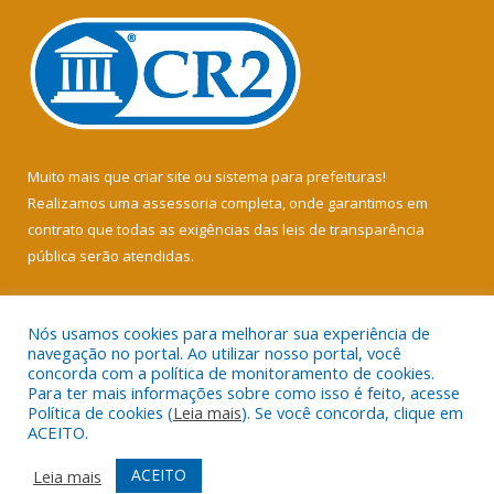
Muito mais que
criar site
ou
sistema para prefeituras
!
Realizamos uma
assessoria
completa, onde garantimos em
contrato que todas as exigências das
leis de transparência
pública
serão atendidas.
Conheça o
PNTP
e o
Radar da Transparência Pública
Nós usamos cookies para melhorar sua experiência de
navegação no portal. Ao utilizar nosso portal, você
concorda com a política de monitoramento de cookies.
Para ter mais informações sobre como isso é feito, acesse
Política de cookies (
Leia mais
). Se você concorda, clique em
Todos os direitos reservados a Câmara Municipal de Soure.
ACEITO.
Mapa do Site
Acessar Área Administrativa
ACEITO
Leia mais