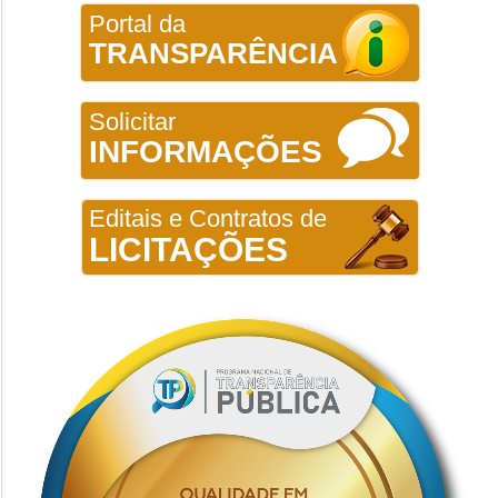
Portal da
TRANSPARÊNCIA
Solicitar
INFORMAÇÕES
Editais e Contratos de
LICITAÇÕES