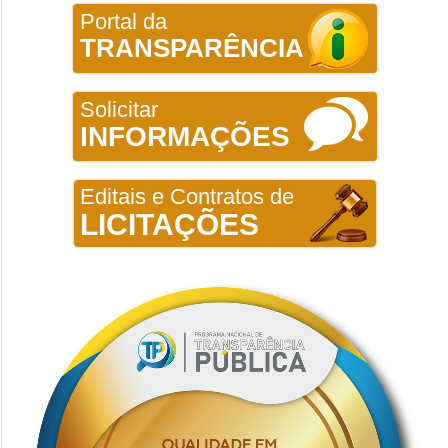
Portal da
TRANSPARÊNCIA
Solicitar
INFORMAÇÕES
Editais e Contratos de
LICITAÇÕES