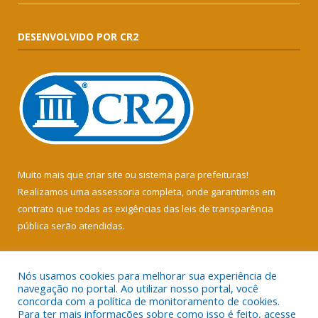
DESENVOLVIDO POR CR2
Muito mais que
criar site
ou
sistema para prefeituras
!
Realizamos uma
assessoria
completa, onde garantimos em
contrato que todas as exigências das
leis de transparência
pública
serão atendidas.
Conheça o
PNTP
e o
Radar da Transparência Pública
Nós usamos cookies para melhorar sua experiência de
navegação no portal. Ao utilizar nosso portal, você
concorda com a política de monitoramento de cookies.
Para ter mais informações sobre como isso é feito, acesse