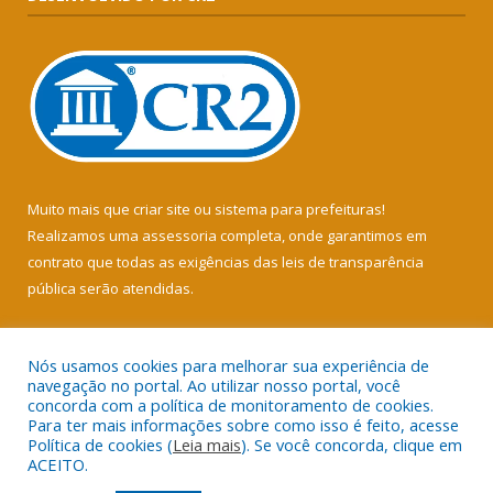
Muito mais que
criar site
ou
sistema para prefeituras
!
Realizamos uma
assessoria
completa, onde garantimos em
contrato que todas as exigências das
leis de transparência
pública
serão atendidas.
Conheça o
PNTP
e o
Radar da Transparência Pública
Nós usamos cookies para melhorar sua experiência de
navegação no portal. Ao utilizar nosso portal, você
concorda com a política de monitoramento de cookies.
Para ter mais informações sobre como isso é feito, acesse
Política de cookies (
Leia mais
). Se você concorda, clique em
Todos os direitos reservados a Câmara Municipal de Soure.
ACEITO.