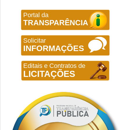
Portal da
TRANSPARÊNCIA
Solicitar
INFORMAÇÕES
Editais e Contratos de
LICITAÇÕES