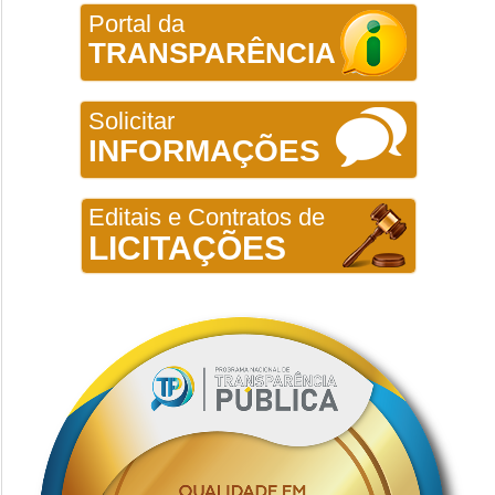
Portal da
TRANSPARÊNCIA
Solicitar
INFORMAÇÕES
Editais e Contratos de
LICITAÇÕES