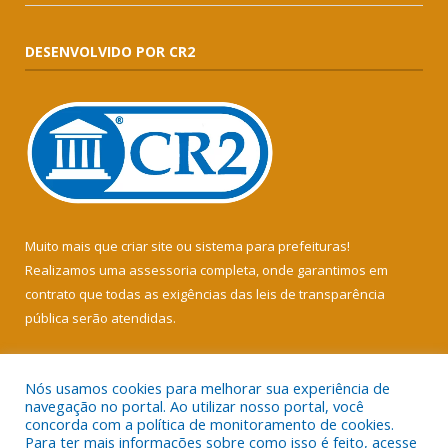
DESENVOLVIDO POR CR2
Muito mais que
criar site
ou
sistema para prefeituras
!
Realizamos uma
assessoria
completa, onde garantimos em
contrato que todas as exigências das
leis de transparência
pública
serão atendidas.
Conheça o
PNTP
e o
Radar da Transparência Pública
Nós usamos cookies para melhorar sua experiência de
navegação no portal. Ao utilizar nosso portal, você
concorda com a política de monitoramento de cookies.
Para ter mais informações sobre como isso é feito, acesse