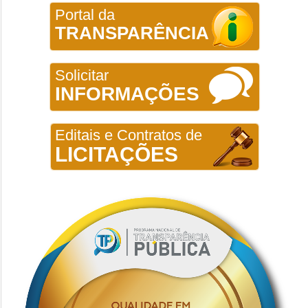
Portal da
TRANSPARÊNCIA
Solicitar
INFORMAÇÕES
Editais e Contratos de
LICITAÇÕES