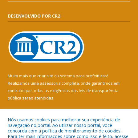
DESENVOLVIDO POR CR2
Muito mais que
criar site
ou
sistema para prefeituras
!
Realizamos uma
assessoria
completa, onde garantimos em
contrato que todas as exigências das
leis de transparência
pública
serão atendidas.
Conheça o
PNTP
e o
Radar da Transparência Pública
Nós usamos cookies para melhorar sua experiência de
navegação no portal. Ao utilizar nosso portal, você
concorda com a política de monitoramento de cookies.
Para ter mais informações sobre como isso é feito, acesse